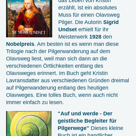
das Leben von Kristin
erzählt, ist ein absolutes
Muss für einen Olavsweg
Pilger. Die Autorin
Sigrid
Undset
erhielt für ihr
Meisterwerk
1928
den
Nobelpreis
. Am besten ist es wenn man diese
Trilogie nach der Pilgerwanderung auf dem
Olavsweg liest, weil man sich dann an die
verschiedenen Örtlichkeiten entlang des
Olavsweges erinnert. Im Buch geht Kristin
Lavransdatter aus verschiedenen Gründen dreimal
auf Pilgerwanderung entlang des heutigen
Olavweges. Eine tolles Buch, wenn auch nicht
immer einfach zu lesen.
"Auf und werde - Der
geistliche Begleiter für
Pilgerwege"
Dieses kleine
Buch ist ein handlicher